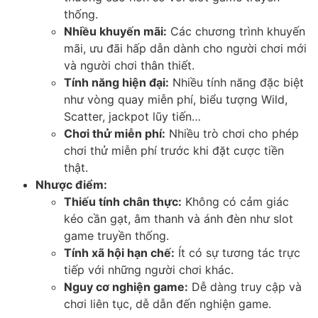
thống.
Nhiều khuyến mãi:
Các chương trình khuyến
mãi, ưu đãi hấp dẫn dành cho người chơi mới
và người chơi thân thiết.
Tính năng hiện đại:
Nhiều tính năng đặc biệt
như vòng quay miễn phí, biểu tượng Wild,
Scatter, jackpot lũy tiến…
Chơi thử miễn phí:
Nhiều trò chơi cho phép
chơi thử miễn phí trước khi đặt cược tiền
thật.
Nhược điểm:
Thiếu tính chân thực:
Không có cảm giác
kéo cần gạt, âm thanh và ánh đèn như slot
game truyền thống.
Tính xã hội hạn chế:
Ít có sự tương tác trực
tiếp với những người chơi khác.
Nguy cơ nghiện game:
Dễ dàng truy cập và
chơi liên tục, dễ dẫn đến nghiện game.