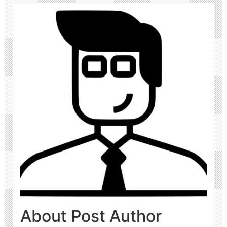
About Post Author