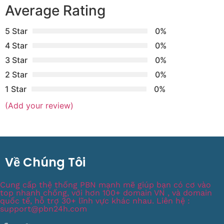
Average Rating
5 Star
0%
4 Star
0%
3 Star
0%
2 Star
0%
1 Star
0%
(Add your review)
Về Chúng Tôi
Cung cấp thệ thống PBN mạnh mẽ giúp bạn có cơ vào
top nhanh chống, với hơn 100+ domain VN , và domain
quốc tế, hỗ trợ 30+ lĩnh vực khác nhau. Liên hệ :
support@pbn24h.com