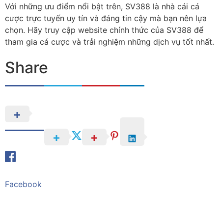
Với những ưu điểm nổi bật trên, SV388 là nhà cái cá
cược trực tuyến uy tín và đáng tin cậy mà bạn nên lựa
chọn. Hãy truy cập website chính thức của SV388 để
tham gia cá cược và trải nghiệm những dịch vụ tốt nhất.
Share
Facebook