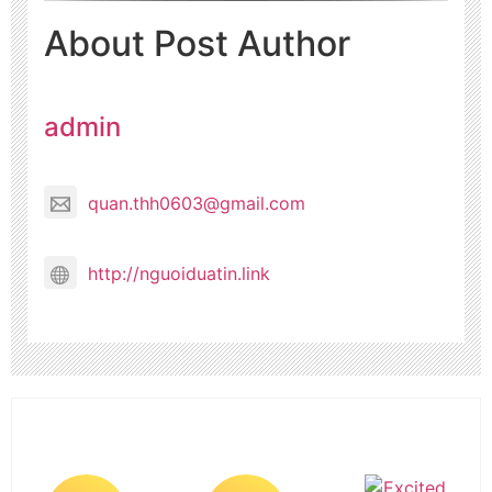
About Post Author
admin
quan.thh0603@gmail.com
http://nguoiduatin.link