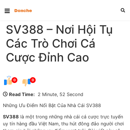
SV388 – Nơi Hội Tụ
Các Trò Chơi Cá
Cược Đỉnh Cao
0
0
Read Time:
2 Minute, 52 Second
Những Ưu Điểm Nổi Bật Của Nhà Cái SV388
SV388
là một trong những nhà cái cá cược trực tuyến
uy tín hàng đầu Việt Nam, thu hút đông đảo người chơi