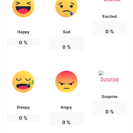
Excited
0
%
Happy
Sad
0
%
0
%
Surprise
Sleepy
Angry
0
%
0
%
0
%