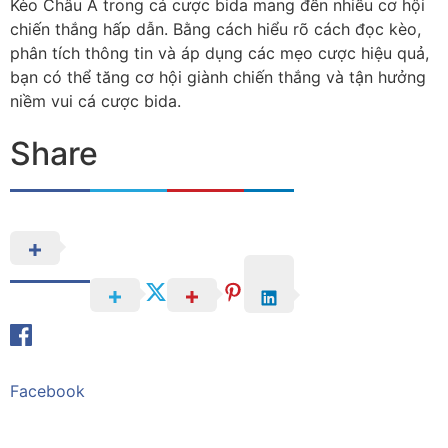
Kèo Châu Á trong cá cược bida mang đến nhiều cơ hội
chiến thắng hấp dẫn. Bằng cách hiểu rõ cách đọc kèo,
phân tích thông tin và áp dụng các mẹo cược hiệu quả,
bạn có thể tăng cơ hội giành chiến thắng và tận hưởng
niềm vui cá cược bida.
Share
Facebook