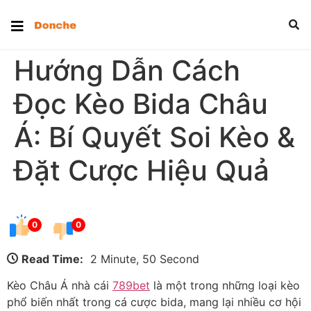
Hướng Dẫn Cách
Đọc Kèo Bida Châu
Á: Bí Quyết Soi Kèo &
Đặt Cược Hiệu Quả
0
0
Read Time:
2 Minute, 50 Second
Kèo Châu Á nhà cái
789bet
là một trong những loại kèo
phổ biến nhất trong cá cược bida, mang lại nhiều cơ hội