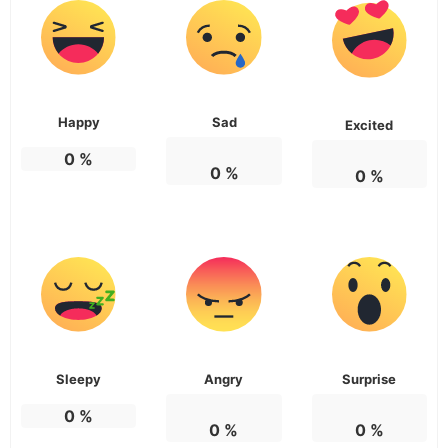
Happy
Sad
Excited
0
%
0
%
0
%
Sleepy
Angry
Surprise
0
%
0
%
0
%