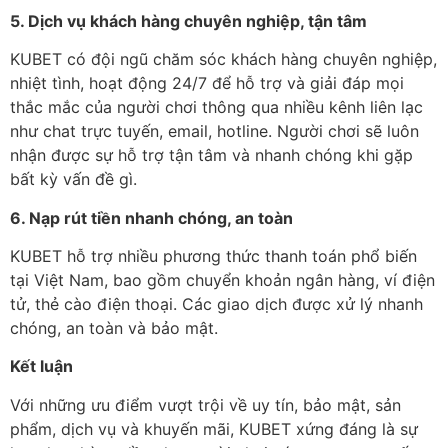
5. Dịch vụ khách hàng chuyên nghiệp, tận tâm
KUBET có đội ngũ chăm sóc khách hàng chuyên nghiệp,
nhiệt tình, hoạt động 24/7 để hỗ trợ và giải đáp mọi
thắc mắc của người chơi thông qua nhiều kênh liên lạc
như chat trực tuyến, email, hotline. Người chơi sẽ luôn
nhận được sự hỗ trợ tận tâm và nhanh chóng khi gặp
bất kỳ vấn đề gì.
6. Nạp rút tiền nhanh chóng, an toàn
KUBET hỗ trợ nhiều phương thức thanh toán phổ biến
tại Việt Nam, bao gồm chuyển khoản ngân hàng, ví điện
tử, thẻ cào điện thoại. Các giao dịch được xử lý nhanh
chóng, an toàn và bảo mật.
Kết luận
Với những ưu điểm vượt trội về uy tín, bảo mật, sản
phẩm, dịch vụ và khuyến mãi, KUBET xứng đáng là sự