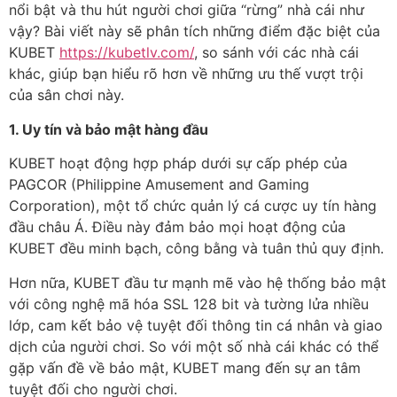
nổi bật và thu hút người chơi giữa “rừng” nhà cái như
vậy? Bài viết này sẽ phân tích những điểm đặc biệt của
KUBET
https://kubetlv.com/
, so sánh với các nhà cái
khác, giúp bạn hiểu rõ hơn về những ưu thế vượt trội
của sân chơi này.
1. Uy tín và bảo mật hàng đầu
KUBET hoạt động hợp pháp dưới sự cấp phép của
PAGCOR (Philippine Amusement and Gaming
Corporation), một tổ chức quản lý cá cược uy tín hàng
đầu châu Á. Điều này đảm bảo mọi hoạt động của
KUBET đều minh bạch, công bằng và tuân thủ quy định.
Hơn nữa, KUBET đầu tư mạnh mẽ vào hệ thống bảo mật
với công nghệ mã hóa SSL 128 bit và tường lửa nhiều
lớp, cam kết bảo vệ tuyệt đối thông tin cá nhân và giao
dịch của người chơi. So với một số nhà cái khác có thể
gặp vấn đề về bảo mật, KUBET mang đến sự an tâm
tuyệt đối cho người chơi.