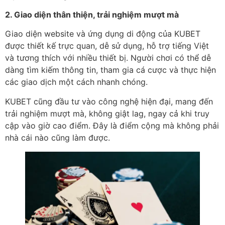
2. Giao diện thân thiện, trải nghiệm mượt mà
Giao diện website và ứng dụng di động của KUBET
được thiết kế trực quan, dễ sử dụng, hỗ trợ tiếng Việt
và tương thích với nhiều thiết bị. Người chơi có thể dễ
dàng tìm kiếm thông tin, tham gia cá cược và thực hiện
các giao dịch một cách nhanh chóng.
KUBET cũng đầu tư vào công nghệ hiện đại, mang đến
trải nghiệm mượt mà, không giật lag, ngay cả khi truy
cập vào giờ cao điểm. Đây là điểm cộng mà không phải
nhà cái nào cũng làm được.