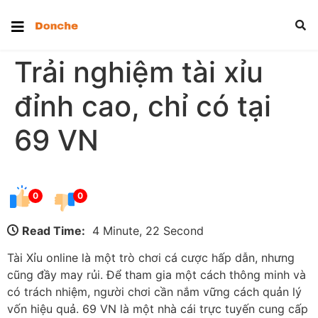
Trải nghiệm tài xỉu
đỉnh cao, chỉ có tại
69 VN
0
0
Read Time:
4 Minute, 22 Second
Tài Xỉu online là một trò chơi cá cược hấp dẫn, nhưng
cũng đầy may rủi. Để tham gia một cách thông minh và
có trách nhiệm, người chơi cần nắm vững cách quản lý
vốn hiệu quả. 69 VN là một nhà cái trực tuyến cung cấp