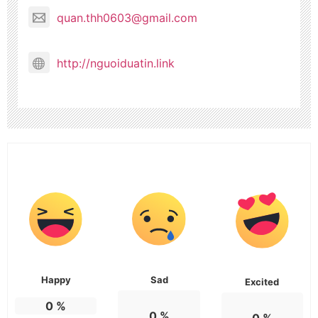
quan.thh0603@gmail.com
http://nguoiduatin.link
Happy
Sad
Excited
0
%
0
%