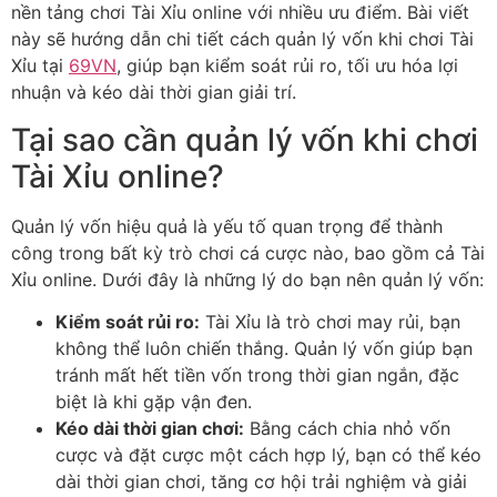
nền tảng chơi Tài Xỉu online với nhiều ưu điểm. Bài viết
này sẽ hướng dẫn chi tiết cách quản lý vốn khi chơi Tài
Xỉu tại
69VN
, giúp bạn kiểm soát rủi ro, tối ưu hóa lợi
nhuận và kéo dài thời gian giải trí.
Tại sao cần quản lý vốn khi chơi
Tài Xỉu online?
Quản lý vốn hiệu quả là yếu tố quan trọng để thành
công trong bất kỳ trò chơi cá cược nào, bao gồm cả Tài
Xỉu online. Dưới đây là những lý do bạn nên quản lý vốn:
Kiểm soát rủi ro:
Tài Xỉu là trò chơi may rủi, bạn
không thể luôn chiến thắng. Quản lý vốn giúp bạn
tránh mất hết tiền vốn trong thời gian ngắn, đặc
biệt là khi gặp vận đen.
Kéo dài thời gian chơi:
Bằng cách chia nhỏ vốn
cược và đặt cược một cách hợp lý, bạn có thể kéo
dài thời gian chơi, tăng cơ hội trải nghiệm và giải