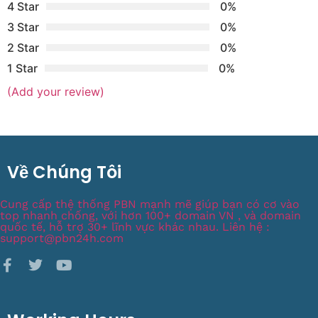
4 Star
0%
3 Star
0%
2 Star
0%
1 Star
0%
(Add your review)
Về Chúng Tôi
Cung cấp thệ thống PBN mạnh mẽ giúp bạn có cơ vào
top nhanh chống, với hơn 100+ domain VN , và domain
quốc tế, hỗ trợ 30+ lĩnh vực khác nhau. Liên hệ :
support@pbn24h.com