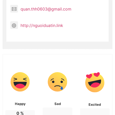
quan.thh0603@gmail.com
http://nguoiduatin.link
Happy
Sad
Excited
0
%