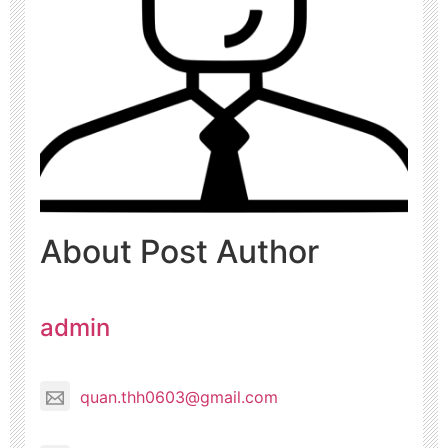
About Post Author
admin
quan.thh0603@gmail.com