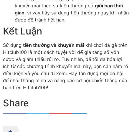
khuyến mãi theo sự kiện thường có
giới hạn thời
gian
, vì vậy hãy sử dụng tiền thưởng ngay khi nhận
được để tránh hết hạn.
Kết Luận
Sử dụng
tiền thưởng và khuyến mãi
khi chơi đá gà trên
Hitclub100 là một cách tuyệt vời để gia tăng số vốn
cược và giảm thiểu rủi ro. Tuy nhiên, để tối đa hóa lợi
ích từ các chương trình khuyến mãi này, bạn cần nắm rõ
điều kiện và yêu cầu đi kèm. Hãy tận dụng mọi cơ hội
để chơi thông minh và nâng cao cơ hội chiến thắng của
bạn trên Hitclub100!
Share