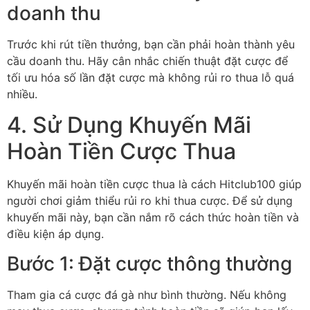
doanh thu
Trước khi rút tiền thưởng, bạn cần phải hoàn thành yêu
cầu doanh thu. Hãy cân nhắc chiến thuật đặt cược để
tối ưu hóa số lần đặt cược mà không rủi ro thua lỗ quá
nhiều.
4. Sử Dụng Khuyến Mãi
Hoàn Tiền Cược Thua
Khuyến mãi hoàn tiền cược thua là cách Hitclub100 giúp
người chơi giảm thiểu rủi ro khi thua cược. Để sử dụng
khuyến mãi này, bạn cần nắm rõ cách thức hoàn tiền và
điều kiện áp dụng.
Bước 1: Đặt cược thông thường
Tham gia cá cược đá gà như bình thường. Nếu không