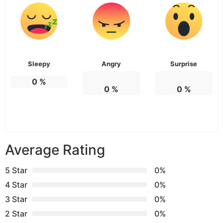
Sleepy
Angry
Surprise
0
%
0
%
0
%
Average Rating
5 Star
0%
4 Star
0%
3 Star
0%
2 Star
0%