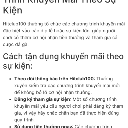
Kiện
Hitclub100 thường tổ chức các chương trình khuyến mãi
đặc biệt vào các dịp lễ hoặc sự kiện lớn, giúp người
chơi có thêm cơ hội nhận tiền thưởng và tham gia cá
cược đá gà.
Cách tận dụng khuyến mãi theo
sự kiện:
Theo dõi thông báo trên Hitclub100
: Thường
xuyên kiểm tra các chương trình khuyến mãi mới
để không bỏ lỡ cơ hội nhận thưởng.
Đăng ký tham gia sự kiện
: Một số chương trình
khuyến mãi yêu cầu người chơi phải đăng ký tham
gia, vì vậy hãy chắc chắn bạn đã thực hiện đúng
quy trình.
Sử dụng tiền thưởng ngay
: Các chương trình