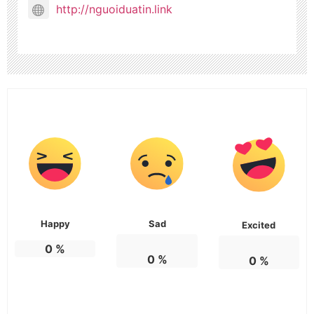
http://nguoiduatin.link
Happy
Sad
Excited
0
%
0
%
0
%