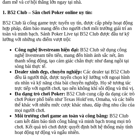
đam mê và cơ hội thắng lớn ngay tại nhà.
1. B52 Club – Sân chơi Poker online uy tín:
B52 Club là cổng game trực tuyến uy tín, được cấp phép hoạt động
hợp pháp, đảm bảo mang đến cho người chơi môi trường giải trí an
toàn và minh bạch. Sảnh Poker Live tại B52 Club được đầu tư kỹ
lưỡng với những ưu điểm vượt trội:
Công nghệ livestream hiện đại:
B52 Club sử dụng công
nghệ livestream tiên tiến, mang đến hình ảnh sắc nét, âm
thanh sống động, tạo cảm giác chân thực như đang ngồi tại
sòng bài thực tế.
Dealer xinh đẹp, chuyên nghiệp:
Các dealer tại B52 Club
đều là người thật, được tuyển chọn kỹ lưỡng với ngoại hình
ưa nhìn và kỹ năng chia bài chuyên nghiệp. Họ sẽ tương tác
trực tiếp với người chơi, tạo nên không khí sôi động và thú vị.
Đa dạng trò chơi Poker:
B52 Club cung cấp đa dạng các trò
chơi Poker phổ biến như Texas Hold’em, Omaha, và các biến
thể khác với nhiều mức cược khác nhau, đáp ứng nhu cầu của
mọi người chơi.
Môi trường chơi game an toàn và công bằng:
B52 Club
cam kết đảm bảo tính công bằng và minh bạch trong mọi trò
chơi. Kết quả trò chơi được quyết định bởi hệ thống máy tính
hoạt động tự động và ngẫu nhiên.