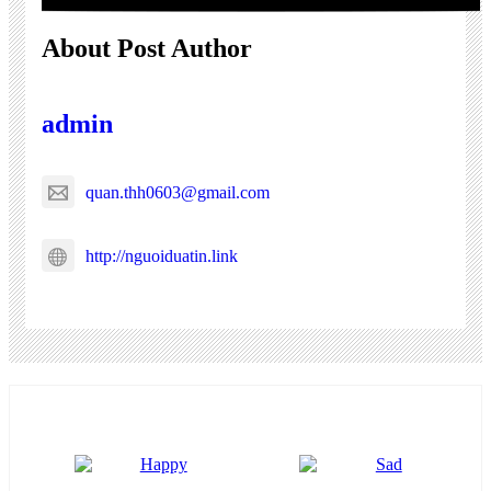
About Post Author
admin
quan.thh0603@gmail.com
http://nguoiduatin.link