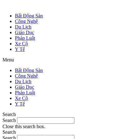
Bất Động Sản
Công Nghệ
Du Lịch
Giáo Dục
Pháp Luật
Xe Cộ
Y Tế
Menu
Bất Động Sản
Công Nghệ
Du Lịch
Giáo Dục
Pháp Luật
Xe Cộ
Y Tế
Search
Search
Close this search box.
Search
Search