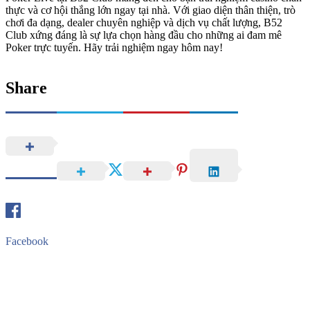
thực và cơ hội thắng lớn ngay tại nhà. Với giao diện thân thiện, trò
chơi đa dạng, dealer chuyên nghiệp và dịch vụ chất lượng, B52
Club xứng đáng là sự lựa chọn hàng đầu cho những ai đam mê
Poker trực tuyến. Hãy trải nghiệm ngay hôm nay!
Share
Facebook