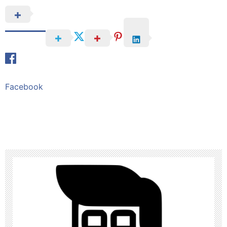
Facebook