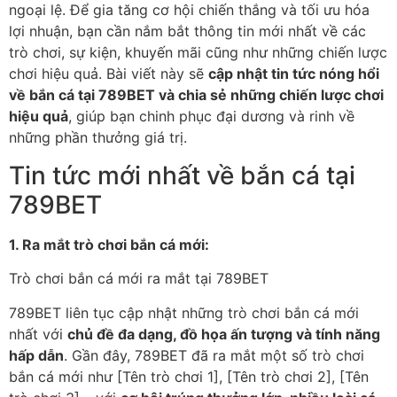
ngoại lệ. Để gia tăng cơ hội chiến thắng và tối ưu hóa
lợi nhuận, bạn cần nắm bắt thông tin mới nhất về các
trò chơi, sự kiện, khuyến mãi cũng như những chiến lược
chơi hiệu quả. Bài viết này sẽ
cập nhật tin tức nóng hổi
về bắn cá tại 789BET và chia sẻ những chiến lược chơi
hiệu quả
, giúp bạn chinh phục đại dương và rinh về
những phần thưởng giá trị.
Tin tức mới nhất về bắn cá tại
789BET
1. Ra mắt trò chơi bắn cá mới:
Trò chơi bắn cá mới ra mắt tại 789BET
789BET liên tục cập nhật những trò chơi bắn cá mới
nhất với
chủ đề đa dạng, đồ họa ấn tượng và tính năng
hấp dẫn
. Gần đây, 789BET đã ra mắt một số trò chơi
bắn cá mới như [Tên trò chơi 1], [Tên trò chơi 2], [Tên