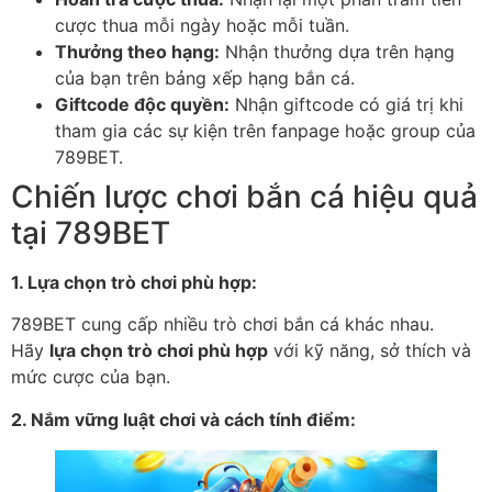
cược thua mỗi ngày hoặc mỗi tuần.
Thưởng theo hạng:
Nhận thưởng dựa trên hạng
của bạn trên bảng xếp hạng bắn cá.
Giftcode độc quyền:
Nhận giftcode có giá trị khi
tham gia các sự kiện trên fanpage hoặc group của
789BET.
Chiến lược chơi bắn cá hiệu quả
tại 789BET
1. Lựa chọn trò chơi phù hợp:
789BET cung cấp nhiều trò chơi bắn cá khác nhau.
Hãy
lựa chọn trò chơi phù hợp
với kỹ năng, sở thích và
mức cược của bạn.
2. Nắm vững luật chơi và cách tính điểm: