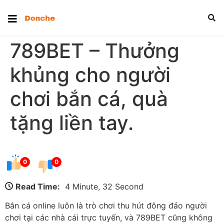
789BET – Thưởng
khủng cho người
chơi bắn cá, quà
tặng liền tay.
0
0
Read Time:
4 Minute, 32 Second
Bắn cá online luôn là trò chơi thu hút đông đảo người
chơi tại các nhà cái trực tuyến, và 789BET cũng không