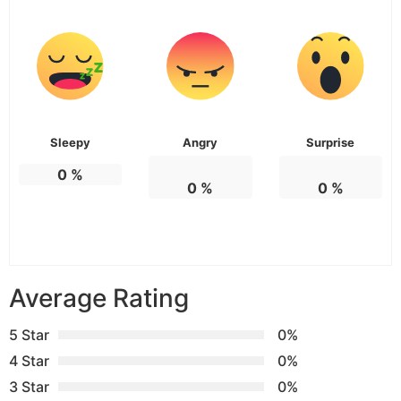
Sleepy
Angry
Surprise
0
%
0
%
0
%
Average Rating
5 Star
0%
4 Star
0%
3 Star
0%