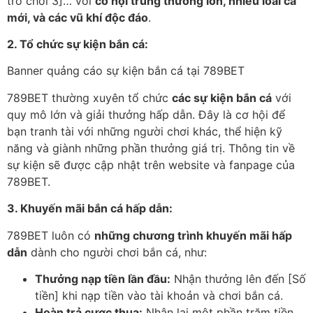
trò chơi 3]… với
cơ hội trúng thưởng lớn, nhiều loài cá
mới, và các vũ khí độc đáo
.
2. Tổ chức sự kiện bắn cá:
Banner quảng cáo sự kiện bắn cá tại 789BET
789BET thường xuyên tổ chức
các sự kiện bắn cá
với
quy mô lớn và giải thưởng hấp dẫn. Đây là cơ hội để
bạn tranh tài với những người chơi khác, thể hiện kỹ
năng và giành những phần thưởng giá trị. Thông tin về
sự kiện sẽ được cập nhật trên website và fanpage của
789BET.
3. Khuyến mãi bắn cá hấp dẫn:
789BET luôn có
những chương trình khuyến mãi hấp
dẫn
dành cho người chơi bắn cá, như:
Thưởng nạp tiền lần đầu:
Nhận thưởng lên đến [Số
tiền] khi nạp tiền vào tài khoản và chơi bắn cá.
Hoàn trả cược thua:
Nhận lại một phần trăm tiền