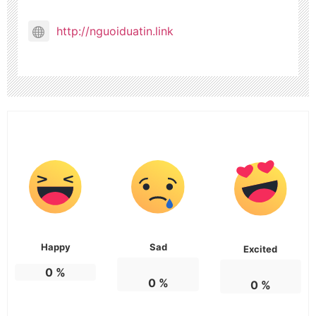
http://nguoiduatin.link
Happy
Sad
Excited
0
%
0
%
0
%