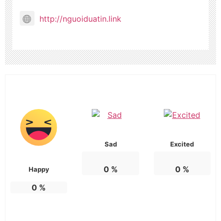
http://nguoiduatin.link
Sad
Excited
0
%
0
%
Happy
0
%