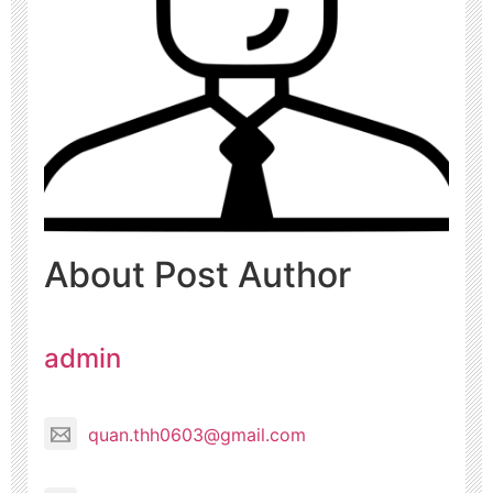
About Post Author
admin
quan.thh0603@gmail.com