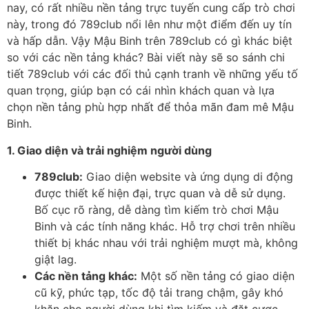
nay, có rất nhiều nền tảng trực tuyến cung cấp trò chơi
này, trong đó 789club nổi lên như một điểm đến uy tín
và hấp dẫn. Vậy Mậu Binh trên 789club có gì khác biệt
so với các nền tảng khác? Bài viết này sẽ so sánh chi
tiết 789club với các đối thủ cạnh tranh về những yếu tố
quan trọng, giúp bạn có cái nhìn khách quan và lựa
chọn nền tảng phù hợp nhất để thỏa mãn đam mê Mậu
Binh.
1. Giao diện và trải nghiệm người dùng
789club:
Giao diện website và ứng dụng di động
được thiết kế hiện đại, trực quan và dễ sử dụng.
Bố cục rõ ràng, dễ dàng tìm kiếm trò chơi Mậu
Binh và các tính năng khác. Hỗ trợ chơi trên nhiều
thiết bị khác nhau với trải nghiệm mượt mà, không
giật lag.
Các nền tảng khác:
Một số nền tảng có giao diện
cũ kỹ, phức tạp, tốc độ tải trang chậm, gây khó