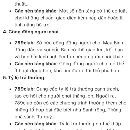
thuật…
Các nền tảng khác:
Một số nền tảng có thể có luật
chơi không chuẩn, giao diện kém hấp dẫn hoặc ít
tính năng hỗ trợ.
4. Cộng đồng người chơi
789club:
Sở hữu cộng đồng người chơi Mậu Binh
đông đảo và sôi nổi. Bạn có thể giao lưu, kết bạn
và học hỏi kinh nghiệm từ những người chơi khác.
Các nền tảng khác:
Cộng đồng người chơi có thể
ít hoạt động hơn, khó tìm được đối thủ phù hợp.
5. Tỷ lệ trả thưởng
789club:
Cung cấp tỷ lệ trả thưởng cạnh tranh,
tạo cơ hội cho người chơi thắng lớn. Ngoài ra,
789club còn có các chương trình thưởng thêm cho
những tổ hợp bài đặc biệt như Sảnh rồng, Thùng
phá sảnh, Tứ quý…
Các nền tảng khác:
Tỷ lệ trả thưởng có thể thấp