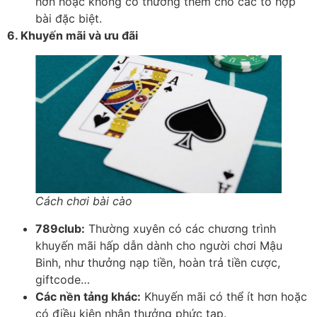
hơn hoặc không có thưởng thêm cho các tổ hợp
bài đặc biệt.
6. Khuyến mãi và ưu đãi
Cách chơi bài cào
789club:
Thường xuyên có các chương trình
khuyến mãi hấp dẫn dành cho người chơi Mậu
Binh, như thưởng nạp tiền, hoàn trả tiền cược,
giftcode…
Các nền tảng khác:
Khuyến mãi có thể ít hơn hoặc
có điều kiện nhận thưởng phức tạp.