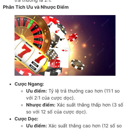
trả thưởng là 2:1.
Phân Tích Ưu và Nhược Điểm
Cược Ngang:
Ưu điểm:
Tỷ lệ trả thưởng cao hơn (11:1 so
với 2:1 của cược dọc).
Nhược điểm:
Xác suất thắng thấp hơn (3 số
so với 12 số của cược dọc).
Cược Dọc:
Ưu điểm:
Xác suất thắng cao hơn (12 số so