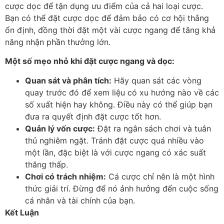
cược dọc để tận dụng ưu điểm của cả hai loại cược.
Bạn có thể đặt cược dọc để đảm bảo có cơ hội thắng
ổn định, đồng thời đặt một vài cược ngang để tăng khả
năng nhận phần thưởng lớn.
Một số mẹo nhỏ khi đặt cược ngang và dọc:
Quan sát và phân tích:
Hãy quan sát các vòng
quay trước đó để xem liệu có xu hướng nào về các
số xuất hiện hay không. Điều này có thể giúp bạn
đưa ra quyết định đặt cược tốt hơn.
Quản lý vốn cược:
Đặt ra ngân sách chơi và tuân
thủ nghiêm ngặt. Tránh đặt cược quá nhiều vào
một lần, đặc biệt là với cược ngang có xác suất
thắng thấp.
Chơi có trách nhiệm:
Cá cược chỉ nên là một hình
thức giải trí. Đừng để nó ảnh hưởng đến cuộc sống
cá nhân và tài chính của bạn.
Kết Luận