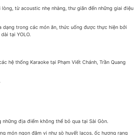
òng, từ acoustic nhẹ nhàng, thư giãn đến những giai điệu
a dạng trong các món ăn, thức uống được thực hiện bởi
o dài tại YOLO.
 các hệ thống Karaoke tại Phạm Viết Chánh, Trần Quang
…
g những địa điểm không thể bỏ qua tại Sài Gòn.
những món ngon đậm vị như sò huyết lacos, ốc hương rang