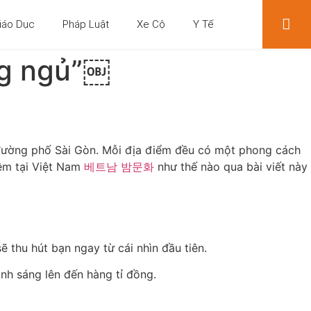
iáo Dục
Pháp Luật
Xe Cộ
Y Tế
ng ngủ”￼
n đường phố Sài Gòn. Mỗi địa điểm đều có một phong cách
đêm tại Việt Nam
베트남 밤문화
như thế nào qua bài viết này
 thu hút bạn ngay từ cái nhìn đầu tiên.
nh sáng lên đến hàng tỉ đồng.