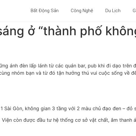
Bất Động Sản
Công Nghệ
Du Lịch
G
sáng ở “thành phố khô
ững ánh đèn lấp lánh từ các quán bar, pub khi đi dạo trê
m cùng nhóm bạn và từ đó tận hưởng thú vui cuộc sống về 
1 Sài Gòn, không gian 3 tầng với 2 màu chủ đạo đen – đỏ sẽ
Viện còn được đầu tư hệ thống cơ sở vật chất, âm thanh á