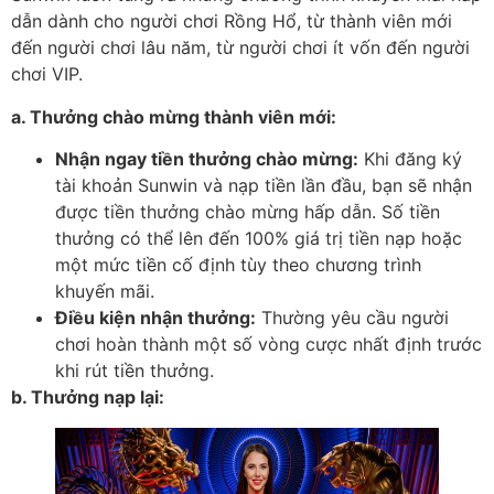
dẫn dành cho người chơi Rồng Hổ, từ thành viên mới
đến người chơi lâu năm, từ người chơi ít vốn đến người
chơi VIP.
a. Thưởng chào mừng thành viên mới:
Nhận ngay tiền thưởng chào mừng:
Khi đăng ký
tài khoản Sunwin và nạp tiền lần đầu, bạn sẽ nhận
được tiền thưởng chào mừng hấp dẫn. Số tiền
thưởng có thể lên đến 100% giá trị tiền nạp hoặc
một mức tiền cố định tùy theo chương trình
khuyến mãi.
Điều kiện nhận thưởng:
Thường yêu cầu người
chơi hoàn thành một số vòng cược nhất định trước
khi rút tiền thưởng.
b. Thưởng nạp lại: