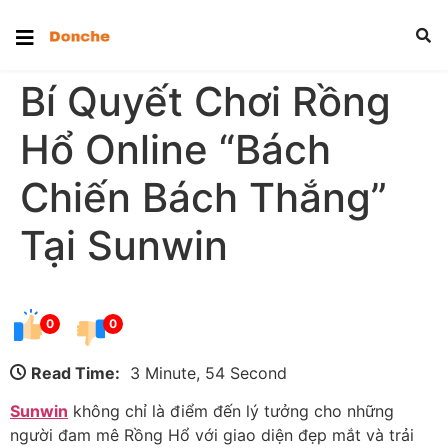
Bí Quyết Chơi Rồng
Hổ Online “Bách
Chiến Bách Thắng”
Tại Sunwin
0
0
Read Time:
3 Minute, 54 Second
Sunwin
không chỉ là điểm đến lý tưởng cho những
người đam mê Rồng Hổ với giao diện đẹp mắt và trải