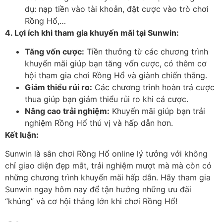
dụ: nạp tiền vào tài khoản, đặt cược vào trò chơi
Rồng Hổ,…
4. Lợi ích khi tham gia khuyến mãi tại Sunwin:
Tăng vốn cược:
Tiền thưởng từ các chương trình
khuyến mãi giúp bạn tăng vốn cược, có thêm cơ
hội tham gia chơi Rồng Hổ và giành chiến thắng.
Giảm thiểu rủi ro:
Các chương trình hoàn trả cược
thua giúp bạn giảm thiểu rủi ro khi cá cược.
Nâng cao trải nghiệm:
Khuyến mãi giúp bạn trải
nghiệm Rồng Hổ thú vị và hấp dẫn hơn.
Kết luận:
Sunwin là sân chơi Rồng Hổ online lý tưởng với không
chỉ giao diện đẹp mắt, trải nghiệm mượt mà mà còn có
những chương trình khuyến mãi hấp dẫn. Hãy tham gia
Sunwin ngay hôm nay để tận hưởng những ưu đãi
“khủng” và cơ hội thắng lớn khi chơi Rồng Hổ!