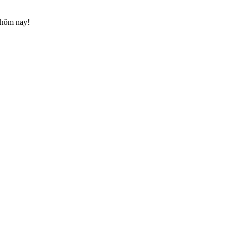
 hôm nay!