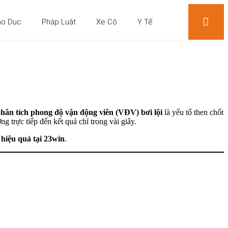
áo Dục
Pháp Luật
Xe Cộ
Y Tế
phân tích phong độ vận động viên (VĐV) bơi lội
là yếu tố then chốt
g trực tiếp đến kết quả chỉ trong vài giây.
 hiệu quả tại 23win
.