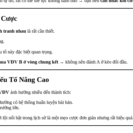
tự do, rất có thể thể lực không đảm bảo → bạn nên
cân nhắc khi c
i Cược
nh tranh nhau
là rất cần thiết.
ng.
 tố này đặc biệt quan trọng.
thua VĐV B ở vòng chung kết
→ không nên đánh A ở kèo đối đầu.
Yếu Tố Nâng Cao
a VĐV
ảnh hưởng nhiều đến thành tích:
hường có hệ thống huấn luyện bài bản.
rường lớn.
lội nổi bật trong lịch sử là một mẹo cược đơn giản nhưng rất hiệu quả