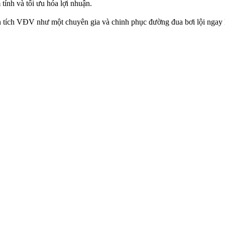
 tính và tối ưu hóa lợi nhuận.
ân tích VĐV như một chuyên gia và chinh phục đường đua bơi lội ngay