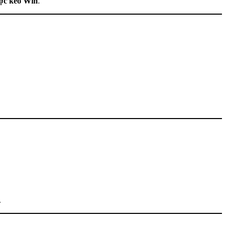
ược kèo Win
.
.