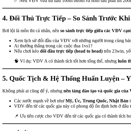
✅ Nếu VĐV vừa thi đấu 100m bướm và hôm sau phải thi 200m 
4. Đối Thủ Trực Tiếp – So Sánh Trước Kh
Bơi lội là môn thi cá nhân, nên
so sánh trực tiếp giữa các VĐV cạ
Xem lịch sử đối đầu của VĐV với những người trong cùng bả
Ai thường thắng trong các cuộc đua 1vs1?
Nếu chơi kèo
đối đầu trực tiếp (head to head)
trên 23win, yếu
🧠 Ví dụ: VĐV A có thành tích tốt hơn tổng thể, nhưng
luôn 
5. Quốc Tịch & Hệ Thống Huấn Luyện – 
Không phải ai cũng để ý, nhưng
nền tảng đào tạo và quốc gia củ
Các nước mạnh về bơi như
Mỹ, Úc, Trung Quốc, Nhật Bản
t
VĐV đến từ các quốc gia này có phong độ ổn định hơn ở đấu t
📌 Ưu tiên cược cho VĐV đến từ các quốc gia có thành tích bơi 