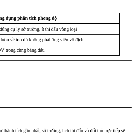
ng dụng phân tích phong độ
úng cự ly sở trường, ít thi đấu vòng loại
uôn về top dù không phải ứng viên vô địch
VĐV trong cùng bảng đấu
hành tích gần nhất, sở trường, lịch thi đấu và đối thủ trực tiếp sẽ