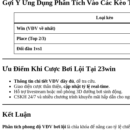
Gợi Ý Ứng Dụng Phân Tích Vào Các Kèo 
Loại kèo
Win (VĐV về nhất)
Place (Top 2/3)
Đối đầu 1vs1
Ưu Điểm Khi Cược Bơi Lội Tại 23win
Thông tin chi tiết VĐV đầy đủ
, dễ tra cứu.
Giao diện cược thân thiện,
cập nhật tỷ lệ real-time
.
Hỗ trợ livestream hoặc mô phỏng 3D đường bơi sinh động.
CSKH 24/7 và nhiều chương trình khuyến mãi hấp dẫn cho ngườ
Kết Luận
Phân tích phong độ VĐV bơi lội
là chìa khóa để nâng cao tỷ lệ chiế