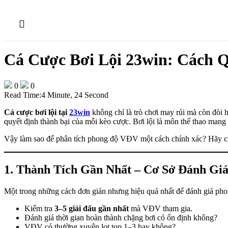
Cá Cược Bơi Lội 23win: Cách 
0
0
Read Time:
4 Minute, 24 Second
Cá cược bơi lội tại
23win
không chỉ là trò chơi may rủi mà còn đòi h
quyết định thành bại của mỗi kèo cược. Bơi lội là môn thể thao mang tí
Vậy làm sao để phân tích phong độ VĐV một cách chính xác? Hãy c
1. Thành Tích Gần Nhất – Cơ Sở Đánh Gi
Một trong những cách đơn giản nhưng hiệu quả nhất để đánh giá p
Kiểm tra
3–5 giải đấu gần nhất
mà VĐV tham gia.
Đánh giá thời gian hoàn thành chặng bơi có ổn định không?
VĐV có thường xuyên lọt top 1–3 hay không?