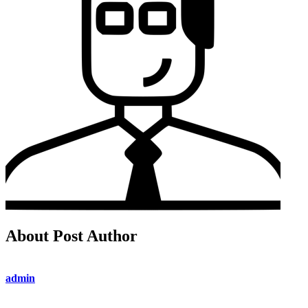
About Post Author
admin