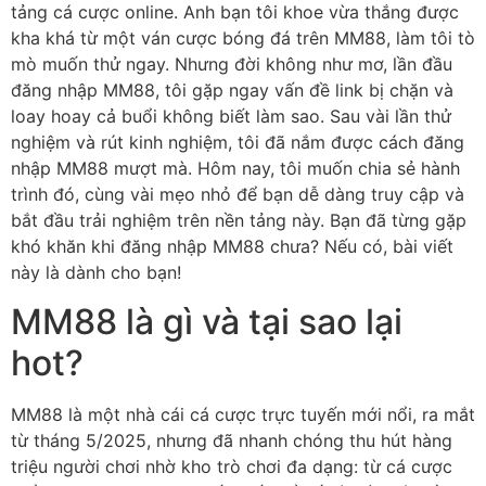
tảng cá cược online. Anh bạn tôi khoe vừa thắng được
kha khá từ một ván cược bóng đá trên MM88, làm tôi tò
mò muốn thử ngay. Nhưng đời không như mơ, lần đầu
đăng nhập MM88, tôi gặp ngay vấn đề link bị chặn và
loay hoay cả buổi không biết làm sao. Sau vài lần thử
nghiệm và rút kinh nghiệm, tôi đã nắm được cách đăng
nhập MM88 mượt mà. Hôm nay, tôi muốn chia sẻ hành
trình đó, cùng vài mẹo nhỏ để bạn dễ dàng truy cập và
bắt đầu trải nghiệm trên nền tảng này. Bạn đã từng gặp
khó khăn khi đăng nhập MM88 chưa? Nếu có, bài viết
này là dành cho bạn!
MM88 là gì và tại sao lại
hot?
MM88 là một nhà cái cá cược trực tuyến mới nổi, ra mắt
từ tháng 5/2025, nhưng đã nhanh chóng thu hút hàng
triệu người chơi nhờ kho trò chơi đa dạng: từ cá cược