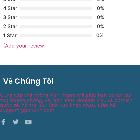
4 Star
0%
3 Star
0%
2 Star
0%
1 Star
0%
(Add your review)
Về Chúng Tôi
Cung cấp thệ thống PBN mạnh mẽ giúp bạn có cơ vào
top nhanh chống, với hơn 100+ domain VN , và domain
quốc tế, hỗ trợ 30+ lĩnh vực khác nhau. Liên hệ :
support@pbn24h.com