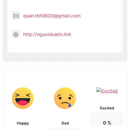
quan.thh0603@gmail.com
http://nguoiduatin.link
Excited
0
%
Happy
Sad