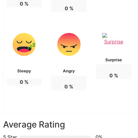
0
%
0
%
Surprise
Sleepy
Angry
0
%
0
%
0
%
Average Rating
5 Star
0%