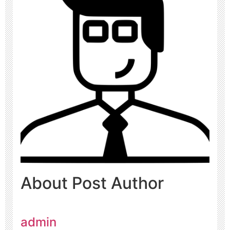
About Post Author
admin