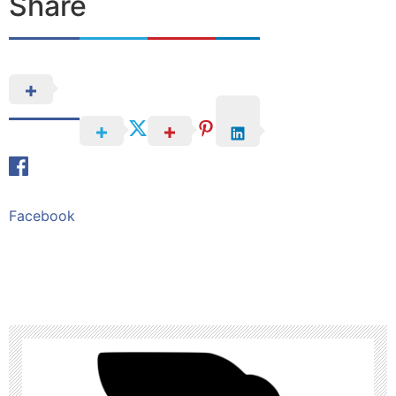
Share
Facebook