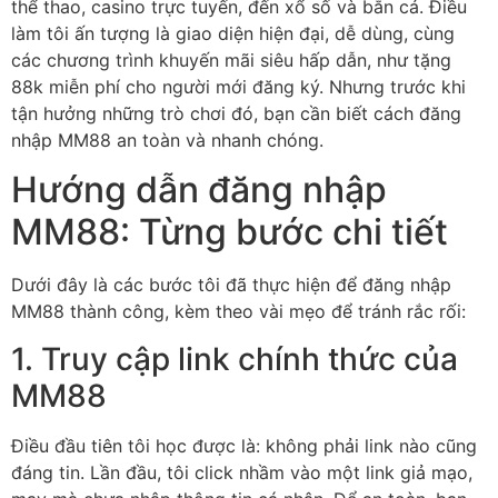
thể thao, casino trực tuyến, đến xổ số và bắn cá. Điều
làm tôi ấn tượng là giao diện hiện đại, dễ dùng, cùng
các chương trình khuyến mãi siêu hấp dẫn, như tặng
88k miễn phí cho người mới đăng ký. Nhưng trước khi
tận hưởng những trò chơi đó, bạn cần biết cách đăng
nhập MM88 an toàn và nhanh chóng.
Hướng dẫn đăng nhập
MM88: Từng bước chi tiết
Dưới đây là các bước tôi đã thực hiện để đăng nhập
MM88 thành công, kèm theo vài mẹo để tránh rắc rối:
1. Truy cập link chính thức của
MM88
Điều đầu tiên tôi học được là: không phải link nào cũng
đáng tin. Lần đầu, tôi click nhầm vào một link giả mạo,