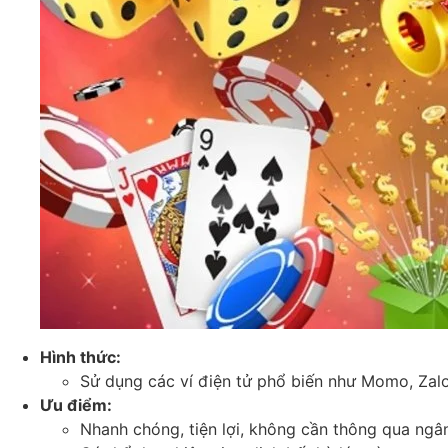
Hình thức:
Sử dụng các ví điện tử phổ biến như Momo, Zalo
Ưu điểm:
Nhanh chóng, tiện lợi, không cần thông qua ngâ