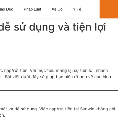
iáo Dục
Pháp Luật
Xe Cộ
Y Tế
dễ sử dụng và tiện lợi
nạp/rút tiền. Với mục tiêu mang lại sự tiện lợi, nhanh
. Bài viết dưới đây sẽ giúp bạn hiểu rõ hơn về các hình
mật và dễ sử dụng. Việc nạp/rút tiền tại Sunwin không chỉ
ch.