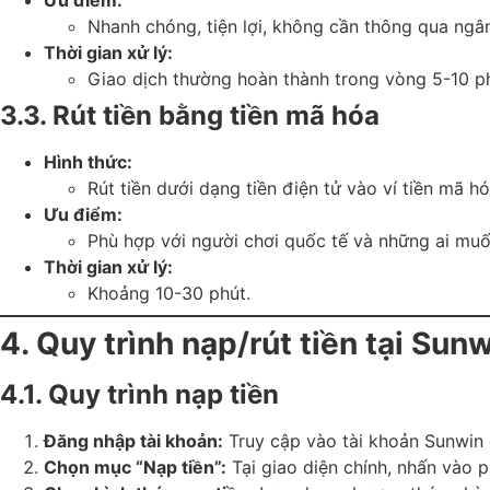
Ưu điểm:
Nhanh chóng, tiện lợi, không cần thông qua ngâ
Thời gian xử lý:
Giao dịch thường hoàn thành trong vòng 5-10 ph
3.3. Rút tiền bằng tiền mã hóa
Hình thức:
Rút tiền dưới dạng tiền điện tử vào ví tiền mã h
Ưu điểm:
Phù hợp với người chơi quốc tế và những ai mu
Thời gian xử lý:
Khoảng 10-30 phút.
4. Quy trình nạp/rút tiền tại Sun
4.1. Quy trình nạp tiền
Đăng nhập tài khoản:
Truy cập vào tài khoản Sunwin 
Chọn mục “Nạp tiền”:
Tại giao diện chính, nhấn vào p