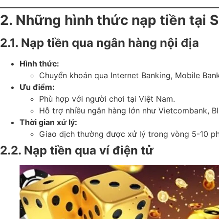
2. Những hình thức nạp tiền tại 
2.1. Nạp tiền qua ngân hàng nội địa
Hình thức:
Chuyển khoản qua Internet Banking, Mobile Bank
Ưu điểm:
Phù hợp với người chơi tại Việt Nam.
Hỗ trợ nhiều ngân hàng lớn như Vietcombank, B
Thời gian xử lý:
Giao dịch thường được xử lý trong vòng 5-10 ph
2.2. Nạp tiền qua ví điện tử