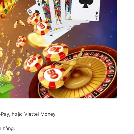
Pay, hoặc Viettel Money.
n hàng.