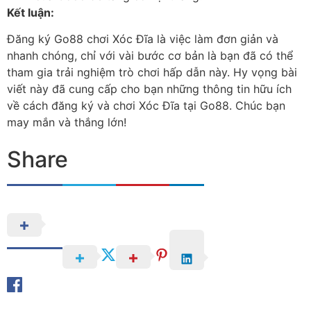
Kết luận:
Đăng ký Go88 chơi Xóc Đĩa là việc làm đơn giản và
nhanh chóng, chỉ với vài bước cơ bản là bạn đã có thể
tham gia trải nghiệm trò chơi hấp dẫn này. Hy vọng bài
viết này đã cung cấp cho bạn những thông tin hữu ích
về cách đăng ký và chơi Xóc Đĩa tại Go88. Chúc bạn
may mắn và thắng lớn!
Share