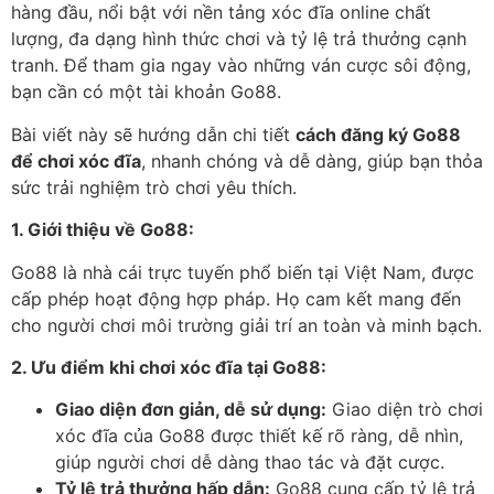
hàng đầu, nổi bật với nền tảng xóc đĩa online chất
lượng, đa dạng hình thức chơi và tỷ lệ trả thưởng cạnh
tranh. Để tham gia ngay vào những ván cược sôi động,
bạn cần có một tài khoản Go88.
Bài viết này sẽ hướng dẫn chi tiết
cách đăng ký Go88
để chơi xóc đĩa
, nhanh chóng và dễ dàng, giúp bạn thỏa
sức trải nghiệm trò chơi yêu thích.
1. Giới thiệu về Go88:
Go88 là nhà cái trực tuyến phổ biến tại Việt Nam, được
cấp phép hoạt động hợp pháp. Họ cam kết mang đến
cho người chơi môi trường giải trí an toàn và minh bạch.
2. Ưu điểm khi chơi xóc đĩa tại Go88:
Giao diện đơn giản, dễ sử dụng:
Giao diện trò chơi
xóc đĩa của Go88 được thiết kế rõ ràng, dễ nhìn,
giúp người chơi dễ dàng thao tác và đặt cược.
Tỷ lệ trả thưởng hấp dẫn:
Go88 cung cấp tỷ lệ trả