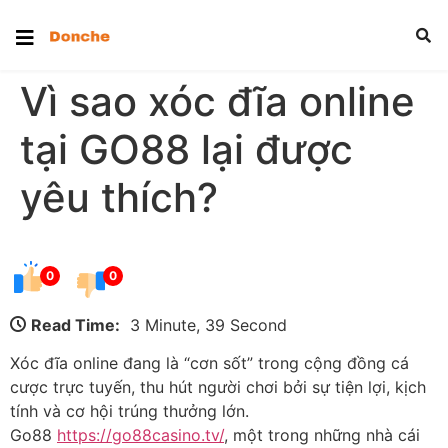
Vì sao xóc đĩa online
tại GO88 lại được
yêu thích?
0
0
Read Time:
3 Minute, 39 Second
Xóc đĩa online đang là “cơn sốt” trong cộng đồng cá
cược trực tuyến, thu hút người chơi bởi sự tiện lợi, kịch
tính và cơ hội trúng thưởng lớn.
Go88
https://go88casino.tv/
, một trong những nhà cái