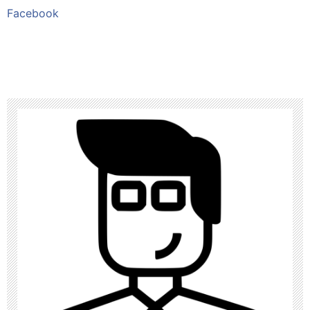
Facebook