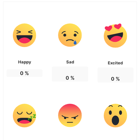
Happy
Sad
Excited
0
%
0
%
0
%