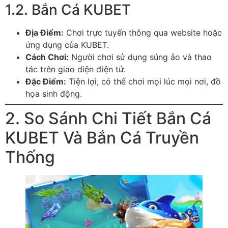
1.2. Bắn Cá KUBET
Địa Điểm:
Chơi trực tuyến thông qua website hoặc
ứng dụng của KUBET.
Cách Chơi:
Người chơi sử dụng súng ảo và thao
tác trên giao diện điện tử.
Đặc Điểm:
Tiện lợi, có thể chơi mọi lúc mọi nơi, đồ
họa sinh động.
2. So Sánh Chi Tiết Bắn Cá
KUBET Và Bắn Cá Truyền
Thống