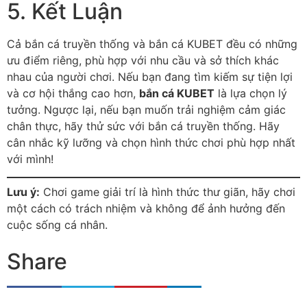
5. Kết Luận
Cả bắn cá truyền thống và bắn cá KUBET đều có những
ưu điểm riêng, phù hợp với nhu cầu và sở thích khác
nhau của người chơi. Nếu bạn đang tìm kiếm sự tiện lợi
và cơ hội thắng cao hơn,
bắn cá KUBET
là lựa chọn lý
tưởng. Ngược lại, nếu bạn muốn trải nghiệm cảm giác
chân thực, hãy thử sức với bắn cá truyền thống. Hãy
cân nhắc kỹ lưỡng và chọn hình thức chơi phù hợp nhất
với mình!
Lưu ý:
Chơi game giải trí là hình thức thư giãn, hãy chơi
một cách có trách nhiệm và không để ảnh hưởng đến
cuộc sống cá nhân.
Share