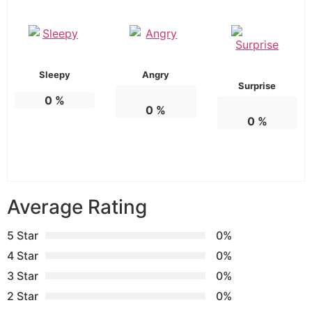
Sleepy
Angry
Surprise
0
%
0
%
0
%
Average Rating
5 Star
0%
4 Star
0%
3 Star
0%
2 Star
0%