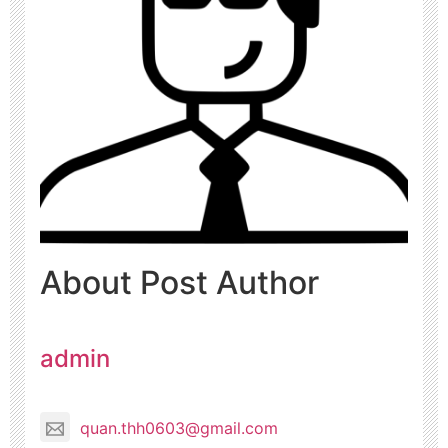
About Post Author
admin
quan.thh0603@gmail.com