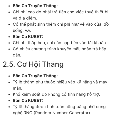
Bắn Cá Truyền Thống:
Chi phí cao do phải trả tiền cho việc thuê thiết bị
và địa điểm.
Có thể phát sinh thêm chi phí như vé vào cửa, đồ
uống, v.v.
Bắn Cá KUBET:
Chi phí thấp hơn, chỉ cần nạp tiền vào tài khoản.
Có nhiều chương trình khuyến mãi, hoàn trả hấp
dẫn.
2.5. Cơ Hội Thắng
Bắn Cá Truyền Thống:
Tỷ lệ thắng phụ thuộc nhiều vào kỹ năng và may
mắn.
Khó kiểm soát do không có tính năng hỗ trợ.
Bắn Cá KUBET:
Tỷ lệ thắng được tính toán công bằng nhờ công
nghệ RNG (Random Number Generator).