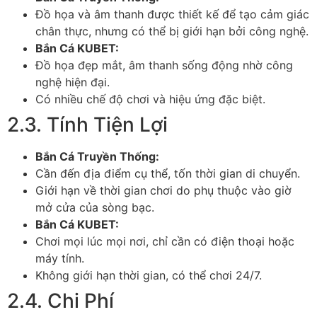
Đồ họa và âm thanh được thiết kế để tạo cảm giác
chân thực, nhưng có thể bị giới hạn bởi công nghệ.
Bắn Cá KUBET:
Đồ họa đẹp mắt, âm thanh sống động nhờ công
nghệ hiện đại.
Có nhiều chế độ chơi và hiệu ứng đặc biệt.
2.3. Tính Tiện Lợi
Bắn Cá Truyền Thống:
Cần đến địa điểm cụ thể, tốn thời gian di chuyển.
Giới hạn về thời gian chơi do phụ thuộc vào giờ
mở cửa của sòng bạc.
Bắn Cá KUBET:
Chơi mọi lúc mọi nơi, chỉ cần có điện thoại hoặc
máy tính.
Không giới hạn thời gian, có thể chơi 24/7.
2.4. Chi Phí