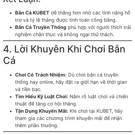
Bắn Cá KUBET
dễ thắng hơn nhờ các tính năng hỗ
trợ và tỷ lệ thắng được tính toán công bằng.
Bắn Cá Truyền Thống
phù hợp với người thích trải
nghiệm chân thực và không ngại thử thách.
4. Lời Khuyên Khi Chơi Bắn
Cá
Chơi Có Trách Nhiệm:
Dù chơi bắn cá truyền
thống hay online, hãy đặt ra giới hạn về thời gian
và tiền bạc.
Tìm Hiểu Kỹ Luật Chơi:
Nắm rõ luật chơi và chiến
thuật để tăng cơ hội thắng.
Tận Dụng Khuyến Mãi:
Khi chơi tại KUBET, hãy
tham gia các chương trình khuyến mãi để nhận
thêm phần thưởng.