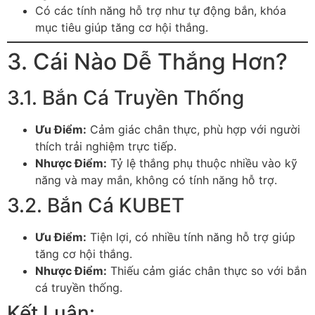
Có các tính năng hỗ trợ như tự động bắn, khóa
mục tiêu giúp tăng cơ hội thắng.
3. Cái Nào Dễ Thắng Hơn?
3.1. Bắn Cá Truyền Thống
Ưu Điểm:
Cảm giác chân thực, phù hợp với người
thích trải nghiệm trực tiếp.
Nhược Điểm:
Tỷ lệ thắng phụ thuộc nhiều vào kỹ
năng và may mắn, không có tính năng hỗ trợ.
3.2. Bắn Cá KUBET
Ưu Điểm:
Tiện lợi, có nhiều tính năng hỗ trợ giúp
tăng cơ hội thắng.
Nhược Điểm:
Thiếu cảm giác chân thực so với bắn
cá truyền thống.
Kết Luận: