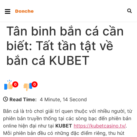
Tân binh bắn cá cần
biết: Tất tần tật về
bắn cá KUBET
0
0
Read Time:
4 Minute, 14 Second
Bắn cá là trò chơi giải trí quen thuộc với nhiều người, từ
phiên bản truyền thống tại các sòng bạc đến phiên bản
online hiện đại như tại
KUBET
https://kubetcasino.tv/
.
Mỗi phiên bản đều có những đặc điểm riêng, thu hút