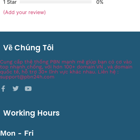
1 Star
0%
(Add your review)
Về Chúng Tôi
Cung cấp thệ thống PBN mạnh mẽ giúp bạn có cơ vào
top nhanh chống, với hơn 100+ domain VN , và domain
quốc tế, hỗ trợ 30+ lĩnh vực khác nhau. Liên hệ :
support@pbn24h.com
Working Hours
Mon - Fri