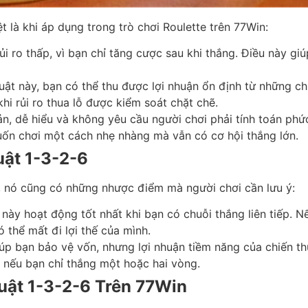
t là khi áp dụng trong trò chơi Roulette trên 77Win:
ủi ro thấp, vì bạn chỉ tăng cược sau khi thắng. Điều này gi
uật này, bạn có thể thu được lợi nhuận ổn định từ những c
khi rủi ro thua lỗ được kiểm soát chặt chẽ.
n, dễ hiểu và không yêu cầu người chơi phải tính toán phứ
ốn chơi một cách nhẹ nhàng mà vẫn có cơ hội thắng lớn.
ật 1-3-2-6
, nó cũng có những nhược điểm mà người chơi cần lưu ý:
này hoạt động tốt nhất khi bạn có chuỗi thắng liên tiếp. N
 thể mất đi lợi thế của mình.
p bạn bảo vệ vốn, nhưng lợi nhuận tiềm năng của chiến thu
t nếu bạn chỉ thắng một hoặc hai vòng.
uật 1-3-2-6 Trên 77Win