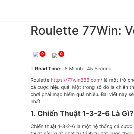
Roulette 77Win: 
0
0
Read Time:
5 Minute, 45 Second
Roulette
https://77win888.com/
là một trò ch
cá cược hiệu quả. Một trong số đó là chiến t
chơi phải mạo hiểm quá nhiều. Bài viết này s
nhất.
1.
Chiến Thuật 1-3-2-6 Là Gì?
Chiến thuật 1-3-2-6 là một hệ thống cá cược 
thuật này xuất phát từ trình tự đặt cược theo 