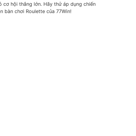
ó cơ hội thắng lớn. Hãy thử áp dụng chiến
n bàn chơi Roulette của 77Win!