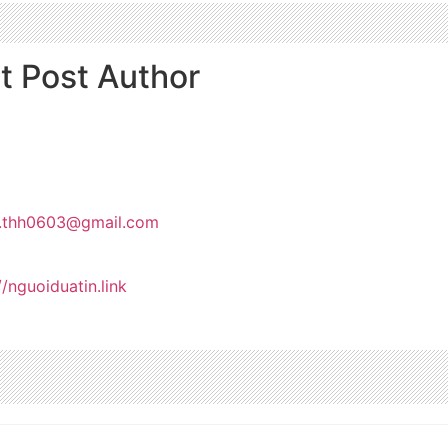
t Post Author
.thh0603@gmail.com
//nguoiduatin.link