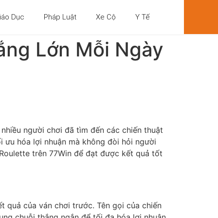
iáo Dục
Pháp Luật
Xe Cộ
Y Tế
ắng Lớn Mỗi Ngày
 nhiều người chơi đã tìm đến các chiến thuật
ối ưu hóa lợi nhuận mà không đòi hỏi người
Roulette trên 77Win để đạt được kết quả tốt
t quả của ván chơi trước. Tên gọi của chiến
 dụng chuỗi thắng ngắn để tối đa hóa lợi nhuận