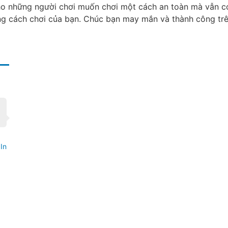
 cho những người chơi muốn chơi một cách an toàn mà vẫn c
ng cách chơi của bạn. Chúc bạn may mắn và thành công trê
In