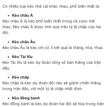
Có nhiều loại kèo nhà cái khác nhau, phổ biến nhất là:
Kèo châu Á
Kèo châu Á là kèo phổ biến nhất trong cá cược thể
thao. Kèo châu Á được tính dựa trên tỷ lệ chấp của hai
đội.
Kèo châu Âu
Kèo châu Âu là kèo chỉ có 3 kết quả là thắng, hòa, thua.
Kèo Tài Xỉu
Kèo Tài Xỉu là kèo dự đoán tổng số bàn thắng của trận
đấu.
Kèo chấp
Kèo chấp là kèo dự đoán đội nào sẽ giành chiến thắng
trong trận đấu, với một tỷ lệ chấp nhất định.
Kèo đồng banh
Kèo đồng banh là kèo dự đoán hai đội sẽ hòa trong trận