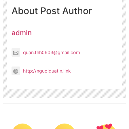
About Post Author
admin
quan.thh0603@gmail.com
http://nguoiduatin.link