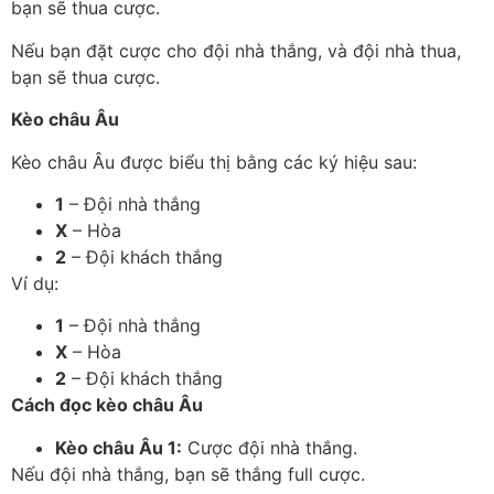
bạn sẽ thua cược.
Nếu bạn đặt cược cho đội nhà thắng, và đội nhà thua,
bạn sẽ thua cược.
Kèo châu Âu
Kèo châu Âu được biểu thị bằng các ký hiệu sau:
1
– Đội nhà thắng
X
– Hòa
2
– Đội khách thắng
Ví dụ:
1
– Đội nhà thắng
X
– Hòa
2
– Đội khách thắng
Cách đọc kèo châu Âu
Kèo châu Âu 1:
Cược đội nhà thắng.
Nếu đội nhà thắng, bạn sẽ thắng full cược.