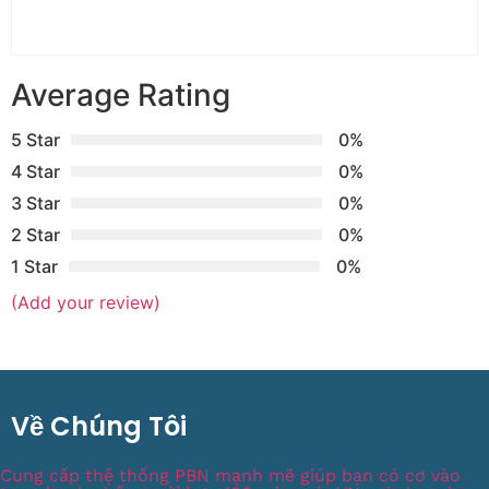
Average Rating
5 Star
0%
4 Star
0%
3 Star
0%
2 Star
0%
1 Star
0%
(Add your review)
Về Chúng Tôi
Cung cấp thệ thống PBN mạnh mẽ giúp bạn có cơ vào