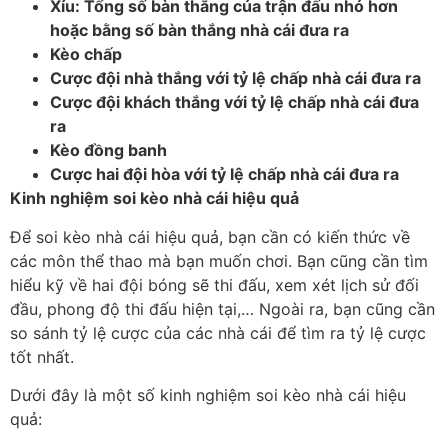
Xỉu: Tổng số bàn thắng của trận đấu nhỏ hơn
hoặc bằng số bàn thắng nhà cái đưa ra
Kèo chấp
Cược đội nhà thắng với tỷ lệ chấp nhà cái đưa ra
Cược đội khách thắng với tỷ lệ chấp nhà cái đưa
ra
Kèo đồng banh
Cược hai đội hòa với tỷ lệ chấp nhà cái đưa ra
Kinh nghiệm soi kèo nhà cái hiệu quả
Để soi kèo nhà cái hiệu quả, bạn cần có kiến thức về
các môn thể thao mà bạn muốn chơi. Bạn cũng cần tìm
hiểu kỹ về hai đội bóng sẽ thi đấu, xem xét lịch sử đối
đầu, phong độ thi đấu hiện tại,… Ngoài ra, bạn cũng cần
so sánh tỷ lệ cược của các nhà cái để tìm ra tỷ lệ cược
tốt nhất.
Dưới đây là một số kinh nghiệm soi kèo nhà cái hiệu
quả: