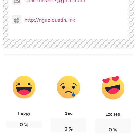
quan.thh0603@gmail.com
http://nguoiduatin.link
Happy
Sad
Excited
0
%
0
%
0
%