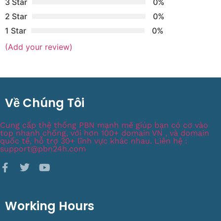
3 Star
0%
2 Star
0%
1 Star
0%
(Add your review)
Về Chúng Tôi
Cung cấp thệ thống PBN mạnh mẽ giúp bạn có cơ vào
top nhanh chống, với hơn 100+ domain VN , và domain
quốc tế, hỗ trợ 30+ lĩnh vực khác nhau. Liên hệ :
support@pbn24h.com
Working Hours