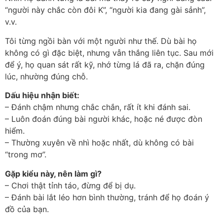
“người này chắc còn đôi K”, “người kia đang gài sảnh”,
v.v.
Tôi từng ngồi bàn với một người như thế. Dù bài họ
không có gì đặc biệt, nhưng vẫn thắng liên tục. Sau mới
để ý, họ quan sát rất kỹ, nhớ từng lá đã ra, chặn đúng
lúc, nhường đúng chỗ.
Dấu hiệu nhận biết:
– Đánh chậm nhưng chắc chắn, rất ít khi đánh sai.
– Luôn đoán đúng bài người khác, hoặc né được đòn
hiểm.
– Thường xuyên về nhì hoặc nhất, dù không có bài
“trong mơ”.
Gặp kiểu này, nên làm gì?
– Chơi thật tỉnh táo, đừng để bị dụ.
– Đánh bài lắt léo hơn bình thường, tránh để họ đoán ý
đồ của bạn.