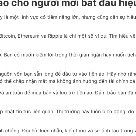
ảo cho người mới bắt đầu hiệ
là một lĩnh vực có tiềm năng lớn, nhưng cũng cần sự hiểu 
 Bitcoin, Ethereum và Ripple là chỉ một số ví dụ. Tìm hiểu
ảo. Bạn có muốn kiếm lời trong thời gian ngắn hay muốn tíc
nguồn vốn bạn sẵn lòng để đầu tư vào tiền ảo. Hãy nhớ rằng
 có thể chấp nhận mất mà không ảnh hưởng đến tài chính cá
n và an toàn để mua bán và lưu trữ tiền ảo. Đảm bảo bạn đã 
p nhật tin tức liên quan. Thị trường này luôn biến động, do
h chóng. Đòi hỏi kiên nhẫn, kiến thức và sự tỉnh táo trong 