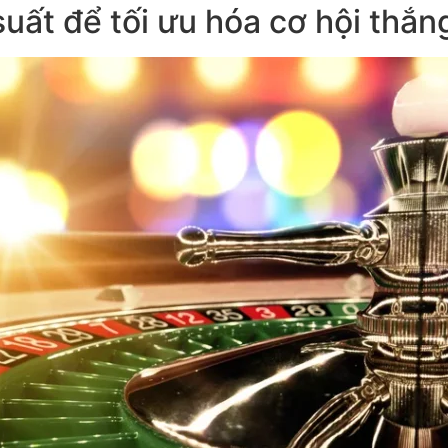
suất để tối ưu hóa cơ hội thắn