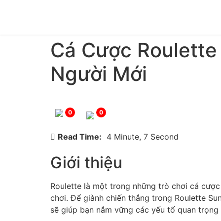
Cá Cược Roulette
Người Mới
0
0
Read Time:
4 Minute, 7 Second
Giới thiệu
Roulette là một trong những trò chơi cá cược 
chơi. Để giành chiến thắng trong Roulette Sun
sẽ giúp bạn nắm vững các yếu tố quan trọng đ