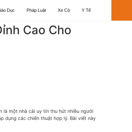
iáo Dục
Pháp Luật
Xe Cộ
Y Tế
Đỉnh Cao Cho
 là một nhà cái uy tín thu hút nhiều người
p dụng các chiến thuật hợp lý. Bài viết này