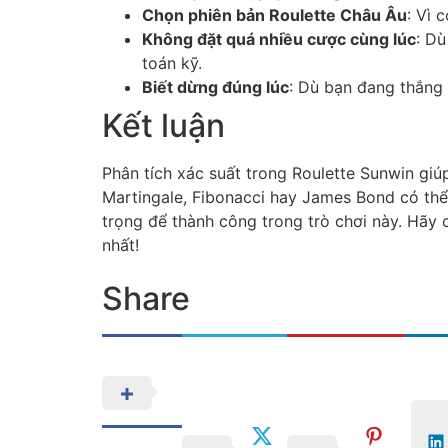
Chọn phiên bản Roulette Châu Âu
: Vì 
Không đặt quá nhiều cược cùng lúc
: Dù
toán kỹ.
Biết dừng đúng lúc
: Dù bạn đang thắng h
Kết luận
Phân tích xác suất trong Roulette Sunwin giú
Martingale, Fibonacci hay James Bond có thể 
trọng để thành công trong trò chơi này. Hãy 
nhất!
Share