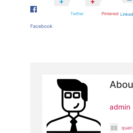
Twitter
Pinterest
Linked
Facebook
Abou
admin
quan