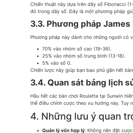
Chiến thuật này dựa trên dãy số Fibonacci (
đó trong dãy số. Đây là một phương pháp giúp
3.3. Phương pháp James
Phương pháp này dành cho những người có vố
70% vào nhóm số cao (19-36).
25% vào nhóm số trung bình (13-18).
5% vào số 0.
Chiến lược này giúp bạn bao phủ gần hết bàn 
3.4. Quan sát bảng lịch s
Hầu hết các bàn chơi Roulette tại Sunwin hiển 
thể điều chỉnh cược theo xu hướng này. Tuy n
4. Những lưu ý quan tr
Quản lý vốn hợp lý
: Không nên đặt cược 