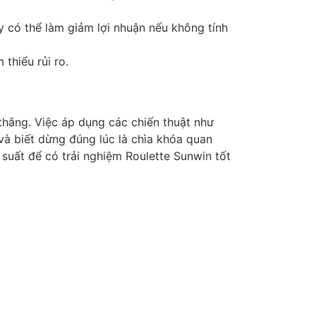
y có thể làm giảm lợi nhuận nếu không tính
thiểu rủi ro.
 thắng. Việc áp dụng các chiến thuật như
và biết dừng đúng lúc là chìa khóa quan
suất để có trải nghiệm Roulette Sunwin tốt