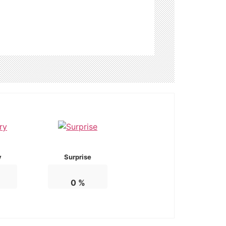
y
Surprise
0
%