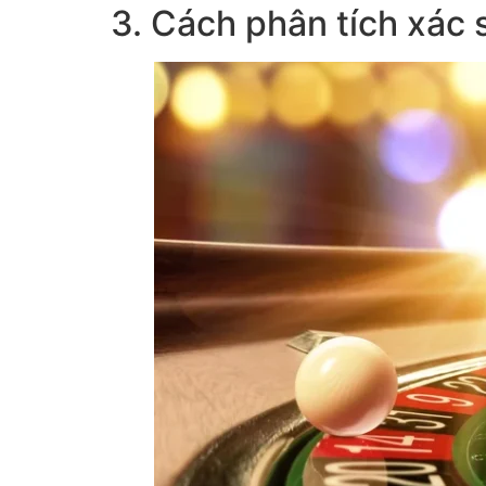
3. Cách phân tích xác 