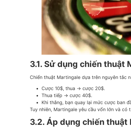
3.1. Sử dụng chiến thuật 
Chiến thuật Martingale dựa trên nguyên tắc nh
Cược 10$, thua → cược 20$.
Thua tiếp → cược 40$.
Khi thắng, bạn quay lại mức cược ban đ
Tuy nhiên, Martingale yêu cầu vốn lớn và có 
3.2. Áp dụng chiến thuật