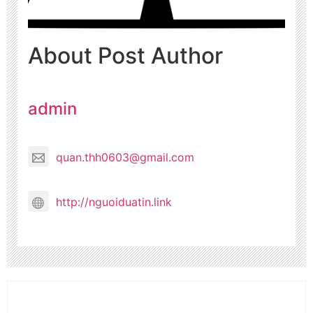
About Post Author
admin
quan.thh0603@gmail.com
http://nguoiduatin.link