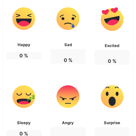
Happy
Sad
Excited
0
%
0
%
0
%
Sleepy
Angry
Surprise
0
%