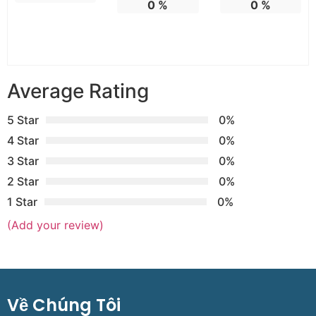
0
%
0
%
Average Rating
5 Star
0%
4 Star
0%
3 Star
0%
2 Star
0%
1 Star
0%
(Add your review)
Về Chúng Tôi