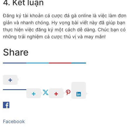
4. Kết luận
Đăng ký tài khoản cá cược đá gà online là việc làm đơn
giản và nhanh chóng. Hy vọng bài viết này đã giúp bạn
thực hiện việc đăng ký một cách dễ dàng. Chúc bạn có
những trải nghiệm cá cược thú vị và may mắn!
Share
Facebook