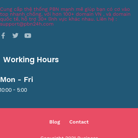
Cung cấp thệ thống PBN mạnh mẽ giúp bạn có cơ vào
top nhanh chống, với hơn 100+ domain VN , và domain
quốc tế, hỗ trợ 30+ lĩnh vực khác nhau. Liên hệ :
support@pbn24h.com
Working Hours
Mon - Fri
10:00 - 5:00
Blog
Contact