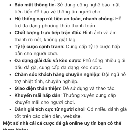
Bảo mật thông tin
: Sử dụng công nghệ bảo mật
tiên tiến để bảo vệ thông tin người chơi.
Hệ thống nạp rút tiền an toàn, nhanh chóng
: Hỗ
trợ đa dạng phương thức thanh toán.
Chất lượng trực tiếp trận đấu
: Hình ảnh và âm
thanh rõ nét, không giật lag.
Tỷ lệ cược cạnh tranh
: Cung cấp tỷ lệ cược hấp
dẫn cho người chơi.
Đa dạng giải đấu và kèo cược
: Phủ sóng nhiều giải
đấu đá gà, cung cấp đa dạng kèo cược.
Chăm sóc khách hàng chuyên nghiệp
: Đội ngũ hỗ
trợ nhiệt tình, chuyên nghiệp.
Giao diện thân thiện
: Dễ sử dụng và thao tác.
Khuyến mãi hấp dẫn
: Thường xuyên cung cấp
khuyến mãi cho người chơi.
Đánh giá tích cực từ người chơi
: Có nhiều đánh giá
tốt trên các diễn đàn, website.
Một số nhà cái cá cược đá gà online uy tín bạn có thể
tham khảo: