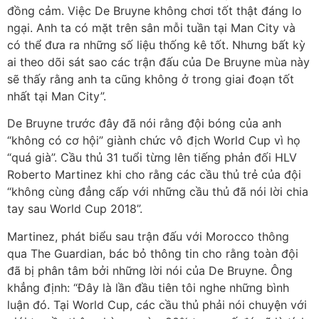
đồng cảm. Việc De Bruyne không chơi tốt thật đáng lo
ngại. Anh ta có mặt trên sân mỗi tuần tại Man City và
có thể đưa ra những số liệu thống kê tốt. Nhưng bất kỳ
ai theo dõi sát sao các trận đấu của De Bruyne mùa này
sẽ thấy rằng anh ta cũng không ở trong giai đoạn tốt
nhất tại Man City”.
De Bruyne trước đây đã nói rằng đội bóng của anh
“không có cơ hội” giành chức vô địch World Cup vì họ
“quá già”. Cầu thủ 31 tuổi từng lên tiếng phản đối HLV
Roberto Martinez khi cho rằng các cầu thủ trẻ của đội
“không cùng đẳng cấp với những cầu thủ đã nói lời chia
tay sau World Cup 2018”.
Martinez, phát biểu sau trận đấu với Morocco thông
qua The Guardian, bác bỏ thông tin cho rằng toàn đội
đã bị phân tâm bởi những lời nói của De Bruyne. Ông
khẳng định: “Đây là lần đầu tiên tôi nghe những bình
luận đó. Tại World Cup, các cầu thủ phải nói chuyện với