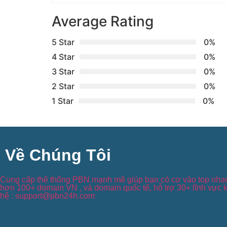
Average Rating
5 Star
0%
4 Star
0%
3 Star
0%
2 Star
0%
1 Star
0%
Về Chúng Tôi
Cung cấp thệ thống PBN mạnh mẽ giúp bạn có cơ vào top nha
hơn 100+ domain VN , và domain quốc tế, hỗ trợ 30+ lĩnh vực 
hệ : support@pbn24h.com