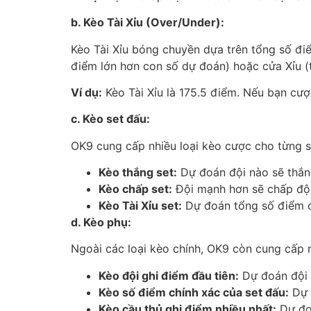
b. Kèo Tài Xỉu (Over/Under):
Kèo Tài Xỉu bóng chuyền dựa trên tổng số điể
điểm lớn hơn con số dự đoán) hoặc cửa Xỉu 
Ví dụ:
Kèo Tài Xỉu là 175.5 điểm. Nếu bạn cược
c. Kèo set đấu:
OK9 cung cấp nhiều loại kèo cược cho từng 
Kèo thắng set:
Dự đoán đội nào sẽ thắng
Kèo chấp set:
Đội mạnh hơn sẽ chấp đội
Kèo Tài Xỉu set:
Dự đoán tổng số điểm c
d. Kèo phụ:
Ngoài các loại kèo chính, OK9 còn cung cấp 
Kèo đội ghi điểm đầu tiên:
Dự đoán đội n
Kèo số điểm chính xác của set đấu:
Dự 
Kèo cầu thủ ghi điểm nhiều nhất:
Dự đoá