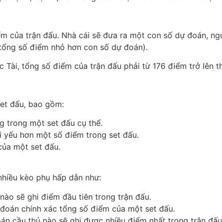
m của trận đấu. Nhà cái sẽ đưa ra một con số dự đoán, ngư
(tổng số điểm nhỏ hơn con số dự đoán).
 Tài, tổng số điểm của trận đấu phải từ 176 điểm trở lên t
set đấu, bao gồm:
 trong một set đấu cụ thể.
 yếu hơn một số điểm trong set đấu.
ủa một set đấu.
nhiều kèo phụ hấp dẫn như:
ào sẽ ghi điểm đầu tiên trong trận đấu.
đoán chính xác tổng số điểm của một set đấu.
n cầu thủ nào sẽ ghi được nhiều điểm nhất trong trận đấu