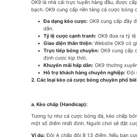
OK9 là nhà cái trực tuyến hàng đầu, được c
bạch. OK9 cung cấp nền tảng cá cược bóng c
Đa dạng kèo cược:
OK9 cung cấp đầy đủ 
dẫn.
Tỷ lệ cược cạnh tranh:
OK9 đưa ra tỷ lệ 
Giao diện thân thiện:
Website OK9 có gia
Trực tiếp bóng chuyền:
OK9 cung cấp dị
định cược kịp thời.
Khuyến mãi hấp dẫn:
OK9 thường xuyên 
Hỗ trợ khách hàng chuyên nghiệp:
Đội 
2. Các loại kèo cá cược bóng chuyền phổ biế
a. Kèo chấp (Handicap):
Tương tự như cá cược bóng đá, kèo chấp bón
một số điểm nhất định. Người chơi sẽ đặt cư
Ví dụ:
Đội A chấp đội B 1.5 điểm. Nếu bạn cượ