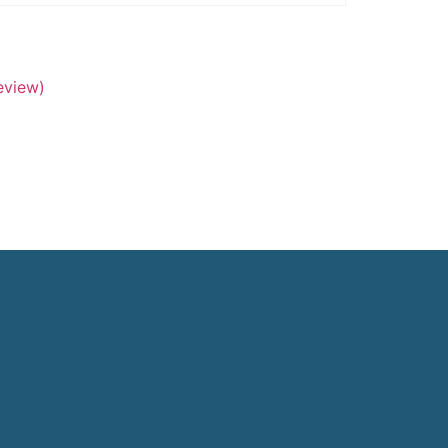
eview)