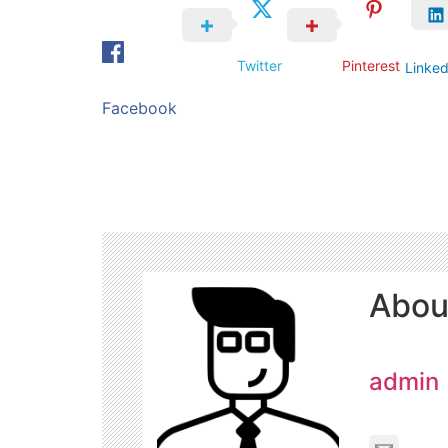
Twitter
Pinterest
Linked
Facebook
Abou
admin