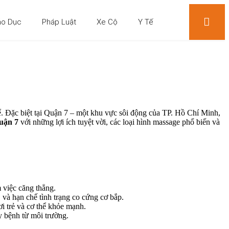
áo Dục
Pháp Luật
Xe Cộ
Y Tế
ể. Đặc biệt tại Quận 7 – một khu vực sôi động của TP. Hồ Chí Minh,
uận 7
với những lợi ích tuyệt vời, các loại hình massage phổ biến và
 việc căng thẳng.
và hạn chế tình trạng co cứng cơ bắp.
i trẻ và cơ thể khỏe mạnh.
y bệnh từ môi trường.