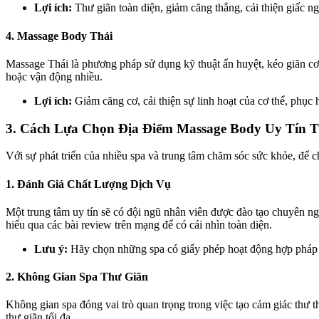
Lợi ích:
Thư giãn toàn diện, giảm căng thẳng, cải thiện giấc ng
4. Massage Body Thái
Massage Thái là phương pháp sử dụng kỹ thuật ấn huyệt, kéo giãn cơ 
hoặc vận động nhiều.
Lợi ích:
Giảm căng cơ, cải thiện sự linh hoạt của cơ thể, phục
3.
Cách Lựa Chọn Địa Điểm Massage Body Uy Tín T
Với sự phát triển của nhiều spa và trung tâm chăm sóc sức khỏe, để c
1. Đánh Giá Chất Lượng Dịch Vụ
Một trung tâm uy tín sẽ có đội ngũ nhân viên được đào tạo chuyên n
hiểu qua các bài review trên mạng để có cái nhìn toàn diện.
Lưu ý:
Hãy chọn những spa có giấy phép hoạt động hợp pháp v
2. Không Gian Spa Thư Giãn
Không gian spa đóng vai trò quan trọng trong việc tạo cảm giác thư t
thư giãn tối đa.