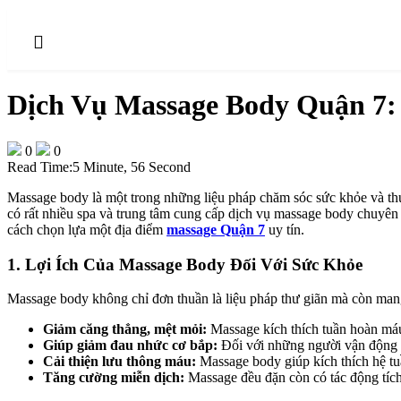
Dịch Vụ Massage Body Quận 7:
0
0
Read Time:
5 Minute, 56 Second
Massage body là một trong những liệu pháp chăm sóc sức khỏe và thư
có rất nhiều spa và trung tâm cung cấp dịch vụ massage body chuyên 
cách chọn lựa một địa điểm
massage Quận 7
uy tín.
1.
Lợi Ích Của Massage Body Đối Với Sức Khỏe
Massage body không chỉ đơn thuần là liệu pháp thư giãn mà còn mang 
Giảm căng thẳng, mệt mỏi:
Massage kích thích tuần hoàn máu
Giúp giảm đau nhức cơ bắp:
Đối với những người vận động n
Cải thiện lưu thông máu:
Massage body giúp kích thích hệ tuầ
Tăng cường miễn dịch:
Massage đều đặn còn có tác động tích 