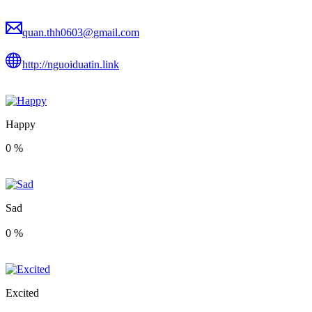
quan.thh0603@gmail.com
http://nguoiduatin.link
Happy
0
%
Sad
0
%
Excited