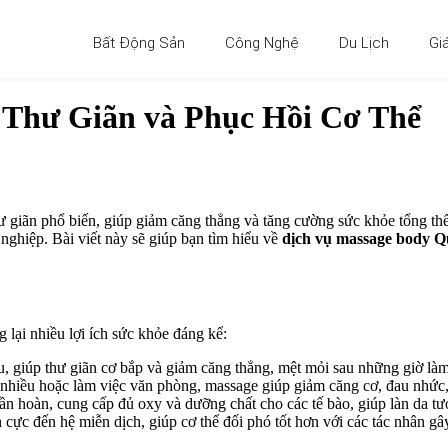
Bất Động Sản
Công Nghệ
Du Lịch
Gi
 Thư Giãn và Phục Hồi Cơ Thể
 giãn phổ biến, giúp giảm căng thẳng và tăng cường sức khỏe tổng th
nghiệp. Bài viết này sẽ giúp bạn tìm hiểu về
dịch vụ massage body Q
lại nhiều lợi ích sức khỏe đáng kể:
, giúp thư giãn cơ bắp và giảm căng thẳng, mệt mỏi sau những giờ làm
hiều hoặc làm việc văn phòng, massage giúp giảm căng cơ, đau nhức, 
n hoàn, cung cấp đủ oxy và dưỡng chất cho các tế bào, giúp làn da tươ
cực đến hệ miễn dịch, giúp cơ thể đối phó tốt hơn với các tác nhân gâ